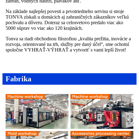
zábran, vodných nádrží, plavákov atď.
Na základe najlepšej povesti a prvotriedneho servisu si stroje
TONVA získali u domácich aj zahraničných zákazníkov veľkú
pochvalu a dôveru. Doteraz sa celosvetovo predalo viac ako
5000 súprav vo viac ako 120 krajinách.
Tonva sa riadi obchodnou filozofiou „kvalita prežitia, inovácie a
rozvoja, orientované na trh, služby pre daný účel“, sme ochotní
spoločne VYHRAŤ-VÝHRAŤ a vytvoriť s vami lepší život!
Fabrika