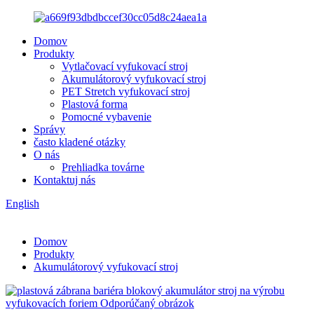
Domov
Produkty
Vytlačovací vyfukovací stroj
Akumulátorový vyfukovací stroj
PET Stretch vyfukovací stroj
Plastová forma
Pomocné vybavenie
Správy
často kladené otázky
O nás
Prehliadka továrne
Kontaktuj nás
English
Domov
Produkty
Akumulátorový vyfukovací stroj