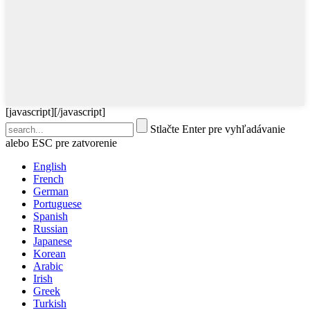
[javascript]
[/javascript]
Stlačte Enter pre vyhľadávanie
alebo ESC pre zatvorenie
English
French
German
Portuguese
Spanish
Russian
Japanese
Korean
Arabic
Irish
Greek
Turkish