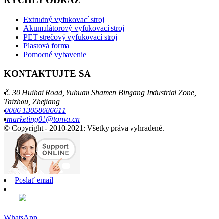
RÝCHLY ODKAZ
Extrudný vyfukovací stroj
Akumulátorový vyfukovací stroj
PET strečový vyfukovací stroj
Plastová forma
Pomocné vybavenie
KONTAKTUJTE SA
č. 30 Huihai Road, Yuhuan Shamen Bingang Industrial Zone,
Taizhou, Zhejiang
0086 13058686611
marketing01@tonva.cn
© Copyright - 2010-2021: Všetky práva vyhradené.
Poslať email
WhatsApp