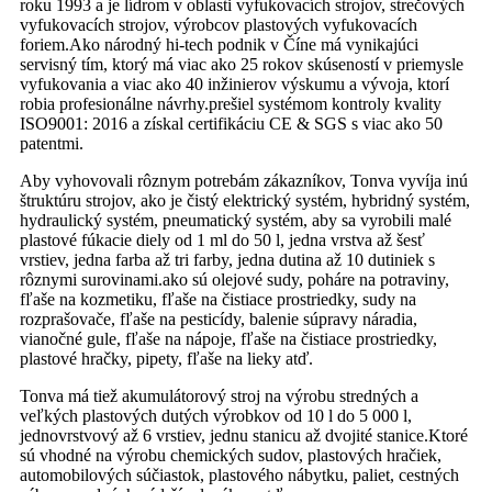
roku 1993 a je lídrom v oblasti vyfukovacích strojov, strečových
vyfukovacích strojov, výrobcov plastových vyfukovacích
foriem.Ako národný hi-tech podnik v Číne má vynikajúci
servisný tím, ktorý má viac ako 25 rokov skúseností v priemysle
vyfukovania a viac ako 40 inžinierov výskumu a vývoja, ktorí
robia profesionálne návrhy.prešiel systémom kontroly kvality
ISO9001: 2016 a získal certifikáciu CE & SGS s viac ako 50
patentmi.
Aby vyhovovali rôznym potrebám zákazníkov, Tonva vyvíja inú
štruktúru strojov, ako je čistý elektrický systém, hybridný systém,
hydraulický systém, pneumatický systém, aby sa vyrobili malé
plastové fúkacie diely od 1 ml do 50 l, jedna vrstva až šesť
vrstiev, jedna farba až tri farby, jedna dutina až 10 dutiniek s
rôznymi surovinami.ako sú olejové sudy, poháre na potraviny,
fľaše na kozmetiku, fľaše na čistiace prostriedky, sudy na
rozprašovače, fľaše na pesticídy, balenie súpravy náradia,
vianočné gule, fľaše na nápoje, fľaše na čistiace prostriedky,
plastové hračky, pipety, fľaše na lieky atď.
Tonva má tiež akumulátorový stroj na výrobu stredných a
veľkých plastových dutých výrobkov od 10 l do 5 000 l,
jednovrstvový až 6 vrstiev, jednu stanicu až dvojité stanice.Ktoré
sú vhodné na výrobu chemických sudov, plastových hračiek,
automobilových súčiastok, plastového nábytku, paliet, cestných