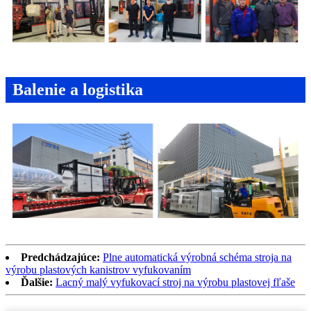
Balenie a logistika
Predchádzajúce:
Plne automatická výrobná schéma stroja na
výrobu plastových kanistrov vyfukovaním
Ďalšie:
Lacný malý vyfukovací stroj na výrobu plastovej fľaše